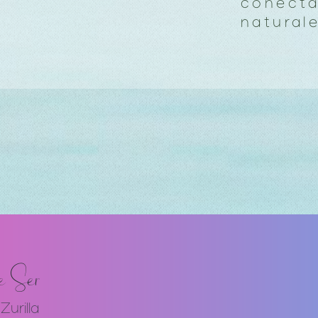
conecta
natural
e Ser
Zurilla