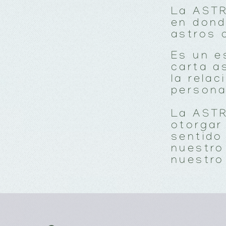
La ASTR
en dond
astros 
Es un e
carta as
la rela
persona
La AST
otorgar
sentido
nuestro
nuestro