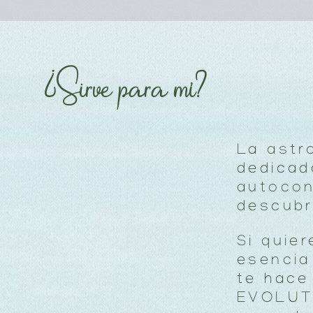
¿Sirve
para mí
?
La astr
dedicad
autocon
descubr
Si quie
esencia
te hace
EVOLUTI