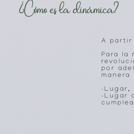
¿Cómo
es la
dinámica
?
A parti
Para la 
revoluc
por ade
manera 
-Lugar,
-Lugar 
cumplea